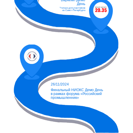
Баркемп Демо
День
*только для участников
из Санкт-Петербурга
26/11/2024
Финальный НИОКС Демо День
в рамках форума «Российский
промышленник»