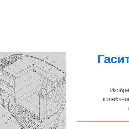
Гаси
Изобре
колебани