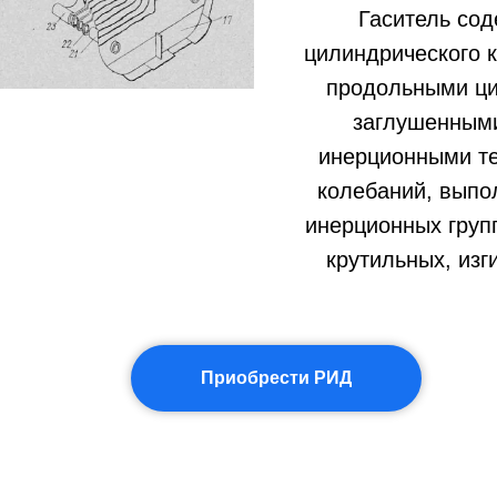
Гаситель сод
цилиндрического к
продольными ци
заглушенными
инерционными те
колебаний, выпо
инерционных груп
крутильных, изг
Приобрести РИД