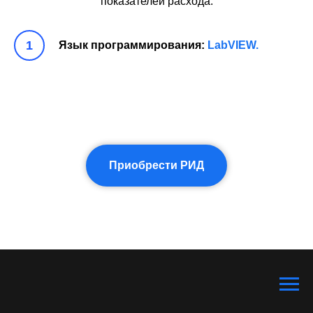
показателей расхода.
Язык программирования:
LabVIEW.
Приобрести РИД