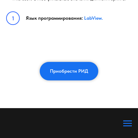
Язык программирования:
LabView.
Приобрести РИД